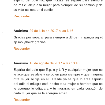
espiritu del odio haz que m.r.a.s. se separe para siempre
de m.t.e. aleja esa mujer para siempre de su camino y de
su vida asi sea en ti confio
Responder
Anónimo
29 de julio de 2017 a las 6:46
Gracias por separar para siempre a dtl de mr zpm,ra ag yt
sp mo ytlhkcz gracias
Responder
Anónimo
15 de agosto de 2017 a las 18:18
Espíritu del odio que R.p. c y L R y cualquier mujer que se
le acerque se aleje y se odien para siempre y que ninguna
otra mujer se fije en el . Desde ya se que lo aras espíritu
del odio el milagro está hecho toda mujer o hombre que se
le acerque lo odiadara y tu moraras en cada corazón de
cada mujer que se le acerque amen
Responder